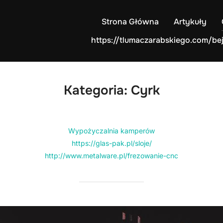
Strona Główna
Artykuły
https://tlumaczarabskiego.com/be
Kategoria:
Cyrk
Wypożyczalnia kamperów
https://glas-pak.pl/sloje/
http://www.metalware.pl/frezowanie-cnc