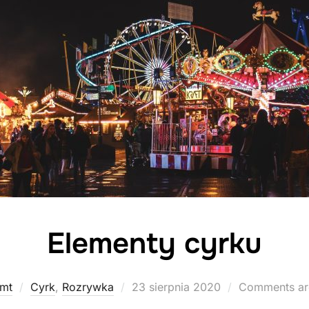
Elementy cyrku
Posted
mt
Cyrk
,
Rozrywka
23 sierpnia 2020
Comments ar
on