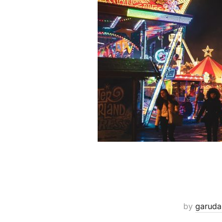
by
garuda