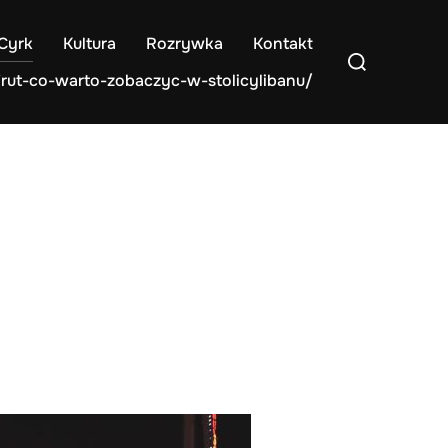
Cyrk
Kultura
Rozrywka
Kontakt
Search
for:
jrut-co-warto-zobaczyc-w-stolicylibanu/