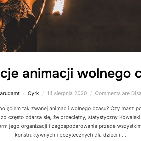
cje animacji wolnego 
Posted
arudamt
Cyrk
14 sierpnia 2020
Comments are Dis
on
 pojęciem tak zwanej animacji wolnego czasu? Czy masz p
zo często zdarza się, że przeciętny, statystyczny Kowalski
orm jego organizacji i zagospodarowania przede wszystki
konstruktywnych i pożytecznych dla dzieci i …