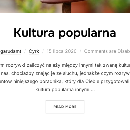
Kultura popularna
Posted
y
garudamt
Cyrk
15 lipca 2020
Comments are Disab
on
 rozrywki zaliczyć należy między innymi tak zwaną kultu
z nas, chociażby znając je ze słuchu, jednakże czym rozrywk
entów niniejszego poradnika, który dla Ciebie przygotowal
kultura popularna innymi …
"KULTURA POPULARNA"
READ MORE