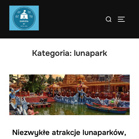
Skip
to
Search
TOGGLE
content
for:
Kategoria:
lunapark
Niezwykłe atrakcje lunaparków,