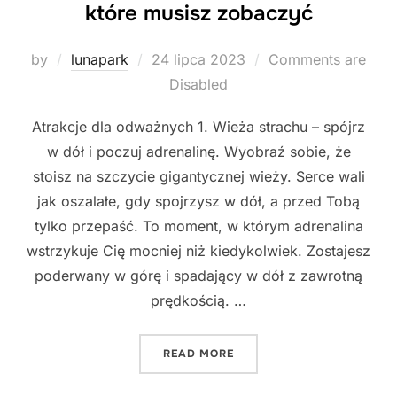
które musisz zobaczyć
Posted
by
lunapark
24 lipca 2023
Comments are
on
Disabled
Atrakcje dla odważnych 1. Wieża strachu – spójrz
w dół i poczuj adrenalinę. Wyobraź sobie, że
stoisz na szczycie gigantycznej wieży. Serce wali
jak oszalałe, gdy spojrzysz w dół, a przed Tobą
tylko przepaść. To moment, w którym adrenalina
wstrzykuje Cię mocniej niż kiedykolwiek. Zostajesz
poderwany w górę i spadający w dół z zawrotną
prędkością. …
"NIEZWYKŁE ATRAKCJE LU
READ MORE