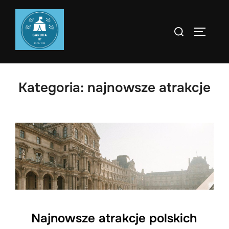
Skip
to
Search
TOGGLE
content
for:
Kategoria:
najnowsze atrakcje
Najnowsze atrakcje polskich