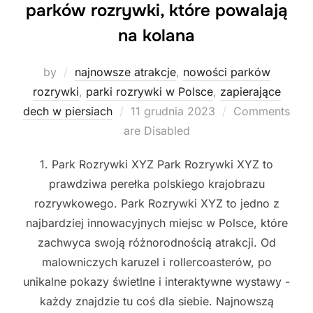
parków rozrywki, które powalają
na kolana
by
najnowsze atrakcje
,
nowości parków
rozrywki
,
parki rozrywki w Polsce
,
zapierające
Posted
dech w piersiach
11 grudnia 2023
Comments
on
are Disabled
1. Park Rozrywki XYZ Park Rozrywki XYZ to
prawdziwa perełka polskiego krajobrazu
rozrywkowego. Park Rozrywki XYZ to jedno z
najbardziej innowacyjnych miejsc w Polsce, które
zachwyca swoją różnorodnością atrakcji. Od
malowniczych karuzel i rollercoasterów, po
unikalne pokazy świetlne i interaktywne wystawy -
każdy znajdzie tu coś dla siebie. Najnowszą