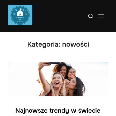
Skip
to
Search
TOGGLE
content
for:
Kategoria:
nowości
Najnowsze trendy w świecie