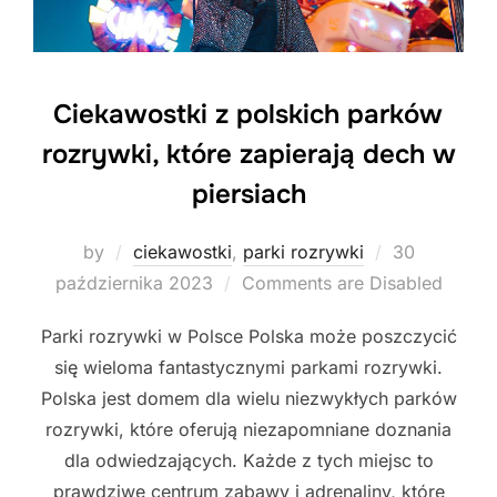
Ciekawostki z polskich parków
rozrywki, które zapierają dech w
piersiach
Posted
by
ciekawostki
,
parki rozrywki
30
on
października 2023
Comments are Disabled
Parki rozrywki w Polsce Polska może poszczycić
się wieloma fantastycznymi parkami rozrywki.
Polska jest domem dla wielu niezwykłych parków
rozrywki, które oferują niezapomniane doznania
dla odwiedzających. Każde z tych miejsc to
prawdziwe centrum zabawy i adrenaliny, które