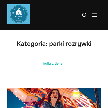
Skip
to
Search
TOGGLE
content
for:
Kategoria:
parki rozrywki
butla z tlenem