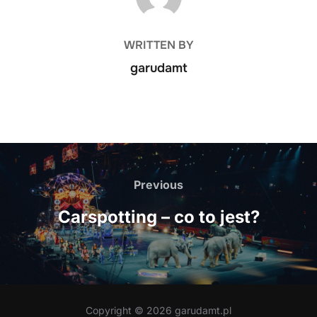
WRITTEN BY
garudamt
Nawigacja
wpisu
Previous
Previous
Carspotting – co to jest?
Copyright © 2026 garudamt.pl