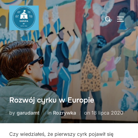
Skip
to
Search
TOGGLE
content
for:
Rozwój cyrku w Europie
Posted
by
garudamt
in
Rozrywka
on
18 lipca 2020
on
Czy wiedziałeś, że pierwszy cyrk pojawił się